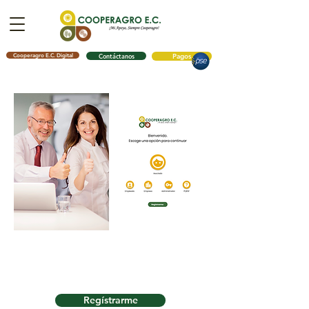
Cooperagro E.C. Digital
Contáctanos
Pagos
Si eres empleado y quieres
afiliarte regístrate aquí.
Regístrarme