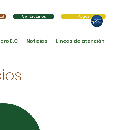
al
Contáctanos
Pagos
gro E.C
Noticias
Líneas de atención
ios