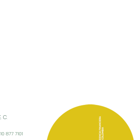
 C.
310 877 7101