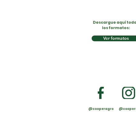
Descargue aquí tod
los formatos:
Ver formatos
@cooperagro
@cooper