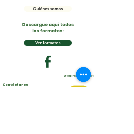
Quiénes somos
Descargue aquí todos
los formatos:
Ver formatos
@cooperagro
@cooperagro
Contáctanos
Líneas de atención Cooperagro E. C.
VIGILADA SUPERSOLIDARIA
PBX
(601) 236 8111
Atención al asociado:
310 877 7100 - 310 877
7101
Cartera: 320 858 7533
Créditos: 301 563 3533
Servicios: 320 858 7596
Correo:
info@coperagro.coop
Oficina principal:
Calle 97 A # 51 - 29 Barrio La Castellana, Bogotá