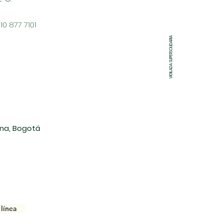
310 877 7101
VIGILADA SUPERSOLIDARIA
lana, Bogotá
línea