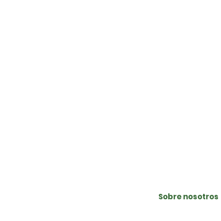
E
E
E
E
O
Sobre nosotros