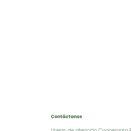
Horario de atención de Lunes a Viernes de 9:00 am 12:
Celular y Whatsapp
E
xclusivo cartera:
xclusivo servicios:
xclusivo comercial:
xclusivo crédito:
tras solicitudes:
Contáctanos
Líneas de atención Cooperagro E.